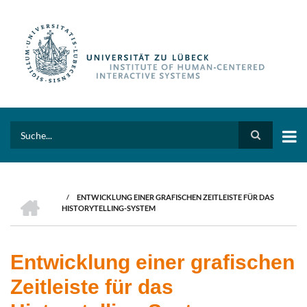
Skip
to
main
content
Search
HOME
/
ENTWICKLUNG EINER GRAFISCHEN ZEITLEISTE FÜR DAS
BREADCRUMB
HISTORYTELLING-SYSTEM
Entwicklung einer grafischen
Zeitleiste für das