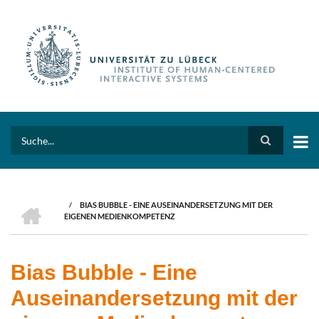
Skip
to
main
content
Search
HOME
/
BIAS BUBBLE - EINE AUSEINANDERSETZUNG MIT DER
BREADCRUMB
EIGENEN MEDIENKOMPETENZ
Bias Bubble - Eine
Auseinandersetzung mit der