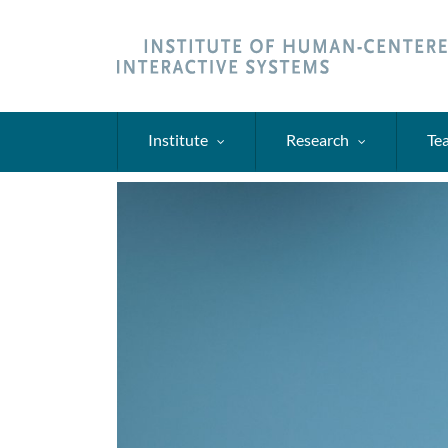
Skip
to
main
content
Institute
Research
Te