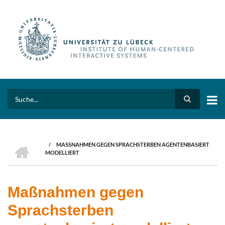
Skip
to
main
content
Search
HOME
/
MASSNAHMEN GEGEN SPRACHSTERBEN AGENTENBASIERT M
BREADCRUMB
ODELLIERT
Maßnahmen gegen
Sprachsterben