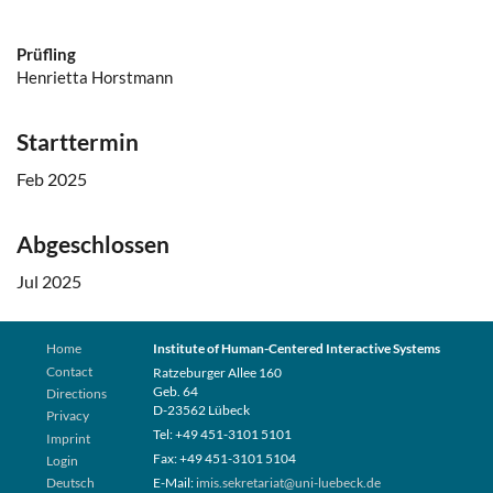
Prüfling
Henrietta Horstmann
Starttermin
Feb 2025
Abgeschlossen
Jul 2025
Home
Institute of Human-Centered Interactive Systems
Contact
Ratzeburger Allee 160
Geb. 64
Directions
D-23562 Lübeck
Privacy
Tel: +49 451-3101 5101
Imprint
Fax: +49 451-3101 5104
Login
Deutsch
E-Mail:
imis.sekretariat@uni-luebeck.de