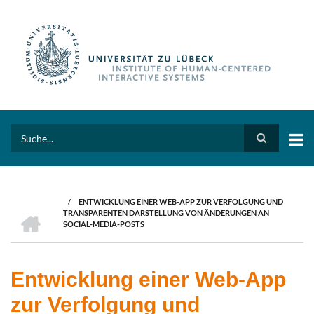
Skip
to
main
content
Search
/
ENTWICKLUNG EINER WEB-APP ZUR VERFOLGUNG UND
BREADCRUMB
HOME
TRANSPARENTEN DARSTELLUNG VON ÄNDERUNGEN AN
SOCIAL-MEDIA-POSTS
Entwicklung einer Web-App
zur Verfolgung und