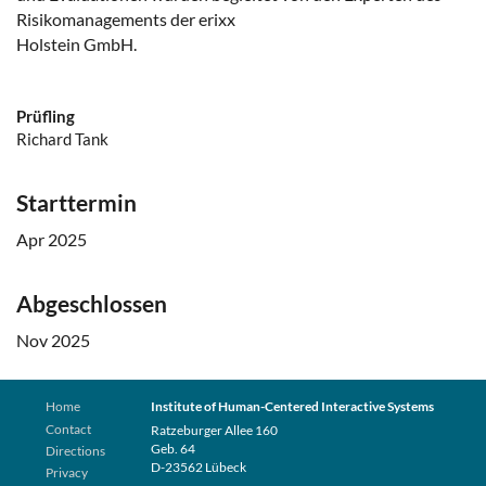
Risikomanagements der erixx
Holstein GmbH.
Prüfling
Richard Tank
Starttermin
Apr 2025
Abgeschlossen
Nov 2025
Home
Institute of Human-Centered Interactive Systems
Contact
Ratzeburger Allee 160
Geb. 64
Directions
D-23562 Lübeck
Privacy