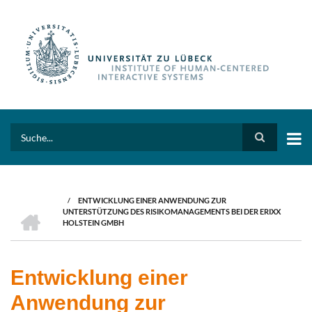
Skip
to
main
content
Search
/
ENTWICKLUNG EINER ANWENDUNG ZUR
BREADCRUMB
HOME
UNTERSTÜTZUNG DES RISIKOMANAGEMENTS BEI DER ERIXX
HOLSTEIN GMBH
Entwicklung einer
Anwendung zur