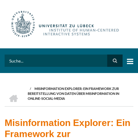
Skip
to
main
content
Search
/
MISINFORMATION EXPLORER: EIN FRAMEWORK ZUR
BREADCRUMB
HOME
BEREITSTELLUNG VON DATEN ÜBER MISINFORMATION IN
ONLINE-SOCIAL-MEDIA
Misinformation Explorer: Ein
Framework zur