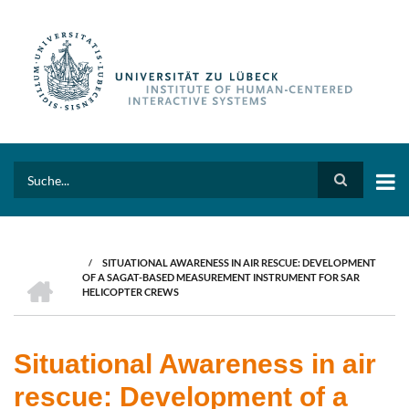
Skip
to
main
content
Search
/
SITUATIONAL AWARENESS IN AIR RESCUE: DEVELOPMENT
BREADCRUMB
HOME
OF A SAGAT-BASED MEASUREMENT INSTRUMENT FOR SAR
HELICOPTER CREWS
Situational Awareness in air
rescue: Development of a