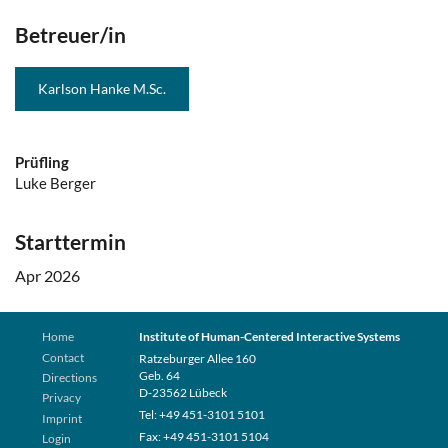
Betreuer/in
Karlson Hanke M.Sc.
Prüfling
Luke Berger
Starttermin
Apr 2026
Home
Institute of Human-Centered Interactive Systems
Contact
Ratzeburger Allee 160
Geb. 64
Directions
D-23562 Lübeck
Privacy
Tel: +49 451-3101 5101
Imprint
Fax: +49 451-3101 5104
Login