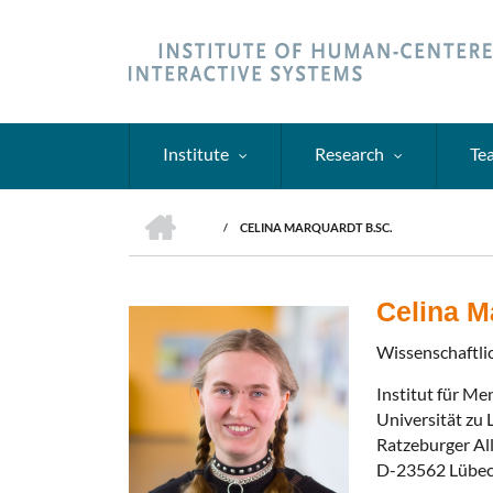
Skip
to
main
content
Institute
Research
Te
HOME
/
CELINA MARQUARDT B.SC.
BREADCRUMB
Celina M
Wissenschaftlic
Institut für Me
Universität zu
Ratzeburger Al
D-23562 Lübe