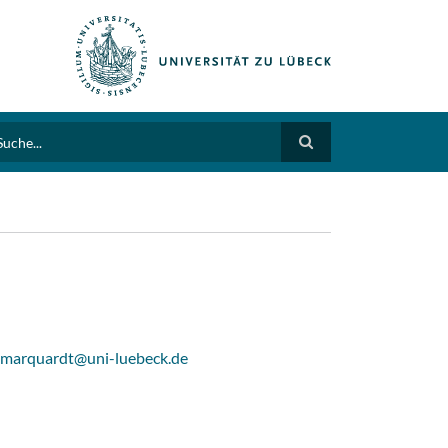
arch
a.marquardt@uni-luebeck.de