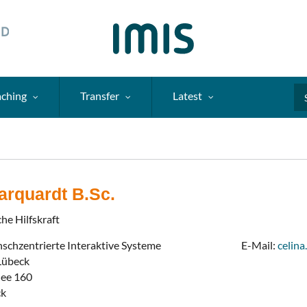
aching
Transfer
Latest
Se
arquardt B.Sc.
he Hilfskraft
nschzentrierte Interaktive Systeme
E-Mail:
celin
 Lübeck
lee 160
ck