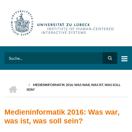
Skip
to
main
content
Search
HOME
/
MEDIENINFORMATIK 2016: WAS WAR, WAS IST, WAS SOLL
BREADCRUMB
SEIN?
Medieninformatik 2016: Was war,
was ist, was soll sein?