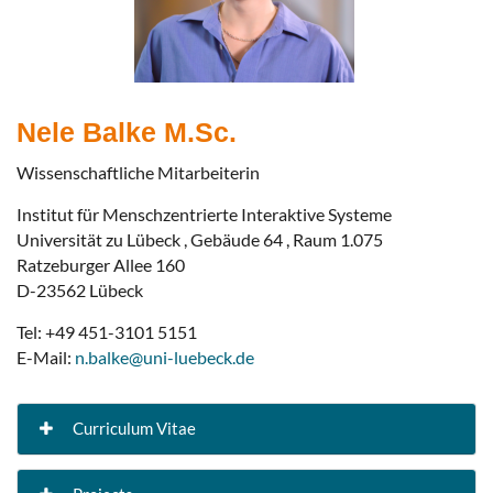
Nele Balke M.Sc.
Wissenschaftliche Mitarbeiterin
Institut für Menschzentrierte Interaktive Systeme
Universität zu Lübeck , Gebäude 64 , Raum 1.075
Ratzeburger Allee 160
D-23562 Lübeck
Tel: +49 451-3101 5151
E-Mail:
n.balke@uni-luebeck.de
Curriculum Vitae
Studium der Medieninformatik an der Universität zu Lübeck (B.Sc)
Studium der Medieninformatik an der Universität zu Lübeck (M.Sc)
Wissenschaftlicher Mitarbeiter am Institut für Multimediale und Interaktive Systeme (IMIS) der Universität zu Lübeck