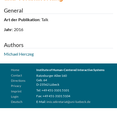
General
Art der Publikation
: Talk
Jahr
: 2016
Authors
Michael Herczeg
Home
Institute of Human-Centered Interactive Systems
Contact
Ratzeburger Allee 160
Geb. 64
Directions
D-23562 Lübeck
Privacy
Tel: +49 451-3101 5101
Imprint
Fax: +49 451-3101 5104
Login
Deutsch
E-Mail:
imis.sekretariat@uni-luebeck.de