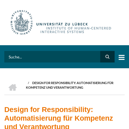
Skip
to
main
content
Search
HOME
/
DESIGN FOR RESPONSIBILITY: AUTOMATISIERUNG FÜR
BREADCRUMB
KOMPETENZ UND VERANTWORTUNG
Design for Responsibility:
Automatisierung für Kompetenz
und Verantwortung