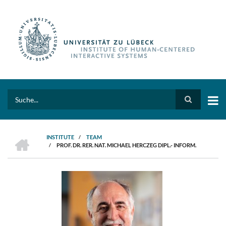
Skip
to
main
content
Search
HOME
INSTITUTE
/
TEAM
/
PROF. DR. RER. NAT. MICHAEL HERCZEG DIPL.- INFORM.
BREADCRUMB