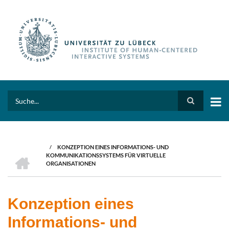
Skip
to
main
content
Search
/
KONZEPTION EINES INFORMATIONS- UND
BREADCRUMB
HOME
KOMMUNIKATIONSSYSTEMS FÜR VIRTUELLE
ORGANISATIONEN
Konzeption eines
Informations- und