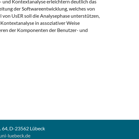
- und Kontextanalyse erleichtern deutlich das
leitung der Softwareentwicklung, welches von
von UsER soll die Analysephase unterstützen,
 Kontextanalyse in assoziativer Weise
isieren der Komponenten der Benutzer- und
b. 64, D-23562 Lübeck
uni-luebeck.de