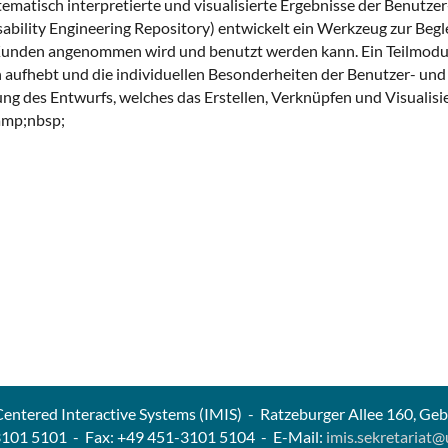
atisch interpretierte und visualisierte Ergebnisse der Benutzer
ability Engineering Repository) entwickelt ein Werkzeug zur Beg
nden angenommen wird und benutzt werden kann. Ein Teilmodul 
n aufhebt und die individuellen Besonderheiten der Benutzer- und
ierung des Entwurfs, welches das Erstellen, Verknüpfen und Visual
amp;nbsp;
entered Interactive Systems (IMIS) - Ratzeburger Allee 160, Ge
3101 5101 - Fax: +49 451-3101 5104 - E-Mail:
imis.sekretariat@