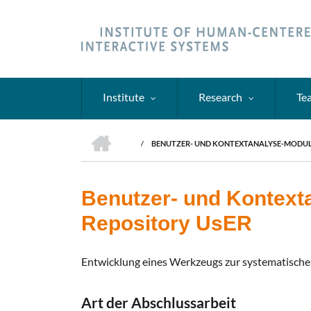
Skip
to
main
content
Institute
Research
Te
HOME
/
BENUTZER- UND KONTEXTANALYSE-MODUL F
BREADCRUMB
Benutzer- und Kontexta
Repository UsER
Entwicklung eines Werkzeugs zur systematisch
Art der Abschlussarbeit