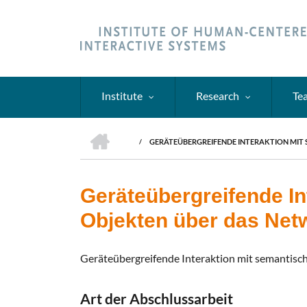
Skip
to
main
content
Institute
Research
Te
HOME
/
GERÄTEÜBERGREIFENDE INTERAKTION MI
BREADCRUMB
Geräteübergreifende I
Objekten über das Net
Geräteübergreifende Interaktion mit semantis
Art der Abschlussarbeit