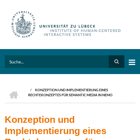
Skip
to
main
content
Search
HOME
/
KONZEPTION UND IMPLEMENTIERUNG EINES
BREADCRUMB
RECHTEKONZEPTES FÜR SEMANTIC MEDIA IN NEMO
Konzeption und
Implementierung eines