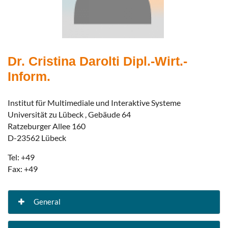
Dr. Cristina Darolti Dipl.-Wirt.-
Inform.
Institut für Multimediale und Interaktive Systeme
Universität zu Lübeck , Gebäude 64
Ratzeburger Allee 160
D-23562 Lübeck
Tel: +49
Fax: +49
General
Forschungsschwerpunkte: Software-Ergonomie Interaktionsdesign Visualisierung und virtuelle Realität Gestenerkennung