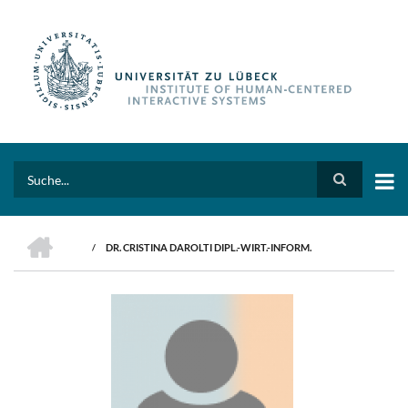
Skip
to
main
content
Search
HOME
/
DR. CRISTINA DAROLTI DIPL.-WIRT.-INFORM.
BREADCRUMB