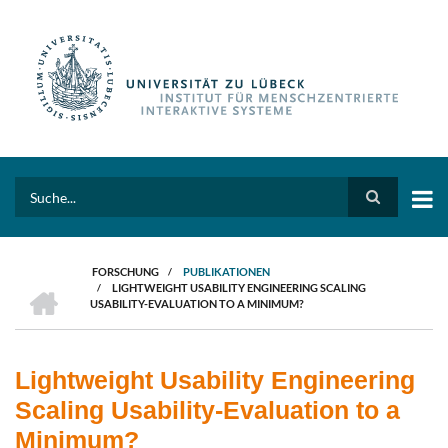
Direkt
zum
Inhalt
Search
FORSCHUNG
/
PUBLIKATIONEN
HOME
/
LIGHTWEIGHT USABILITY ENGINEERING SCALING
PFADNAVIGATION
USABILITY-EVALUATION TO A MINIMUM?
Lightweight Usability Engineering
Scaling Usability-Evaluation to a
Minimum?