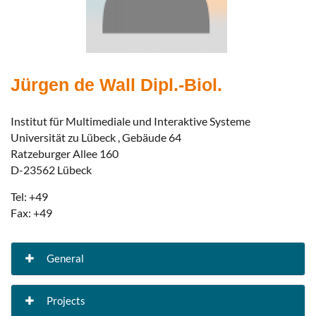
Jürgen de Wall Dipl.-Biol.
Institut für Multimediale und Interaktive Systeme
Universität zu Lübeck , Gebäude 64
Ratzeburger Allee 160
D-23562 Lübeck
Tel: +49
Fax: +49
General
Forschungsschwerpunkte Computerunterstütztes Lehren und Lernen Projekte Fernstudienprojekt Medin
Projects