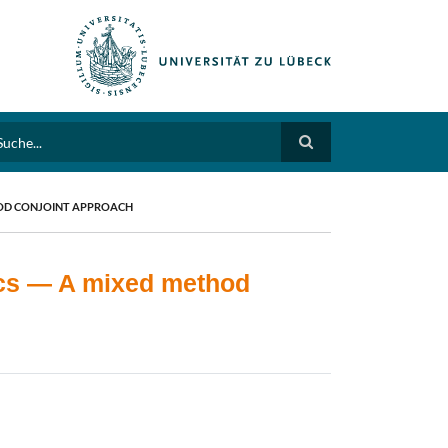
arch
THOD CONJOINT APPROACH
sics — A mixed method