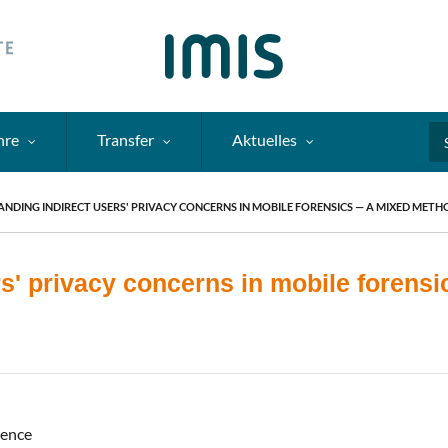
hre
Transfer
Aktuelles
Se
NDING INDIRECT USERS' PRIVACY CONCERNS IN MOBILE FORENSICS — A MIXED ME
rs' privacy concerns in mobile foren
ience