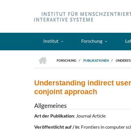
Direkt
zum
Inhalt
Institut
Forschung
Le
HOME
FORSCHUNG
/
PUBLIKATIONEN
/
UNDERSTA
PFADNAVIGATION
Understanding indirect use
conjoint approach
Allgemeines
Art der Publikation
: Journal Article
Veröffentlicht auf / in
: Frontiers in computer sc