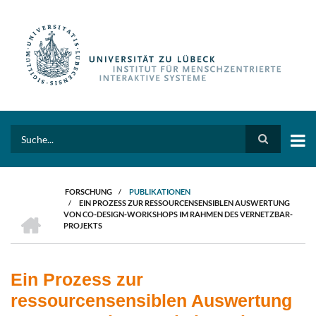
Direkt
zum
Inhalt
Search
FORSCHUNG
/
PUBLIKATIONEN
/
EIN PROZESS ZUR RESSOURCENSENSIBLEN AUSWERTUNG
PFADNAVIGATION
HOME
VON CO-DESIGN-WORKSHOPS IM RAHMEN DES VERNETZBAR-
PROJEKTS
Ein Prozess zur
ressourcensensiblen Auswertung