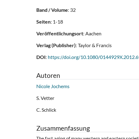
Band / Volume
: 32
Seiten
: 1-18
Veröffentlichungsort
: Aachen
Verlag (Publisher)
: Taylor & Francis
DOI
:
https://doi.org/10.1080/0144929X.2012.
Autoren
Nicole Jochems
S. Vetter
C. Schlick
Zusammenfassung
The fast aging of many western and eastern societi