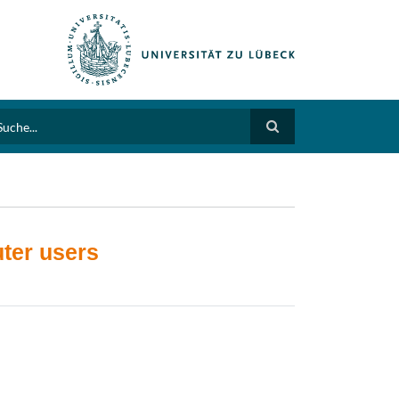
arch
uter users