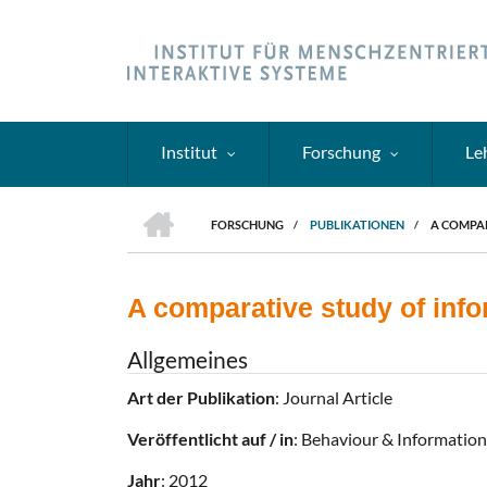
Direkt
zum
Inhalt
Institut
Forschung
Le
HOME
FORSCHUNG
/
PUBLIKATIONEN
/
A COMPAR
PFADNAVIGATION
A comparative study of info
Allgemeines
Art der Publikation
: Journal Article
Veröffentlicht auf / in
: Behaviour & Informatio
Jahr
: 2012