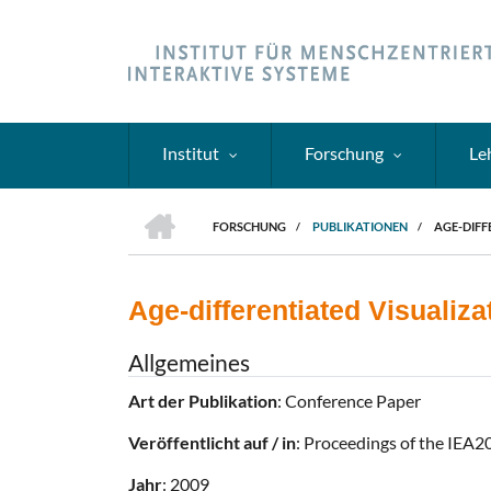
Direkt
zum
Inhalt
Institut
Forschung
Le
HOME
FORSCHUNG
/
PUBLIKATIONEN
/
AGE-DIF
PFADNAVIGATION
Age-differentiated Visualiz
Allgemeines
Art der Publikation
: Conference Paper
Veröffentlicht auf / in
: Proceedings of the IEA
Jahr
: 2009