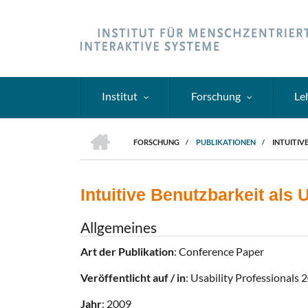
Direkt
zum
Inhalt
Institut
Forschung
Le
HOME
FORSCHUNG
/
PUBLIKATIONEN
/
INTUITIV
PFADNAVIGATION
Intuitive Benutzbarkeit als U
Allgemeines
Art der Publikation
: Conference Paper
Veröffentlicht auf / in
: Usability Professionals
Jahr
: 2009