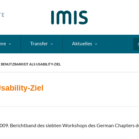
hre
Transfer
Aktuelles
Se
E BENUTZBARKEIT ALS USABILITY-ZIEL
sability-Ziel
 2009. Berichtband des siebten Workshops des German Chapters der