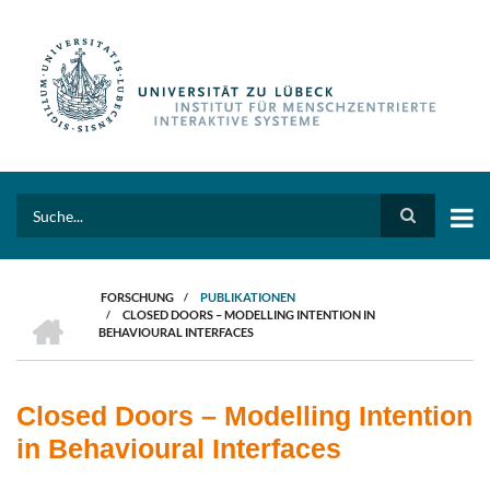
Direkt
zum
Inhalt
Search
FORSCHUNG
/
PUBLIKATIONEN
HOME
/
CLOSED DOORS – MODELLING INTENTION IN
PFADNAVIGATION
BEHAVIOURAL INTERFACES
Closed Doors – Modelling Intention
in Behavioural Interfaces