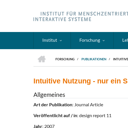
Direkt
zum
Inhalt
Institut
Forschung
Le
HOME
FORSCHUNG
/
PUBLIKATIONEN
/
INTUITIV
PFADNAVIGATION
Intuitive Nutzung - nur ein
Allgemeines
Art der Publikation
: Journal Article
Veröffentlicht auf / in
: design report 11
Jahr
: 2007