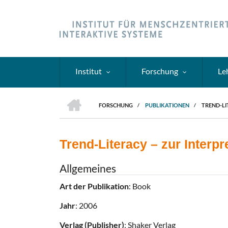
Direkt
zum
Inhalt
Institut
Forschung
Le
HOME
FORSCHUNG
/
PUBLIKATIONEN
/
TREND-LI
PFADNAVIGATION
Trend-Literacy – zur Interp
Allgemeines
Art der Publikation
: Book
Jahr
: 2006
Verlag (Publisher)
: Shaker Verlag