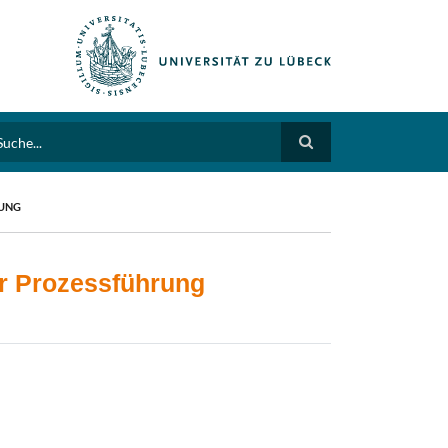
arch
RUNG
er Prozessführung