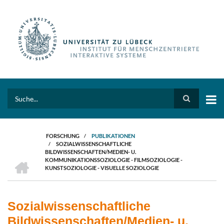
Direkt
zum
Inhalt
Search
FORSCHUNG
/
PUBLIKATIONEN
/
SOZIALWISSENSCHAFTLICHE
PFADNAVIGATION
BILDWISSENSCHAFTEN/MEDIEN- U.
HOME
KOMMUNIKATIONSSOZIOLOGIE - FILMSOZIOLOGIE -
KUNSTSOZIOLOGIE - VISUELLE SOZIOLOGIE
Sozialwissenschaftliche
Bildwissenschaften/Medien- u.