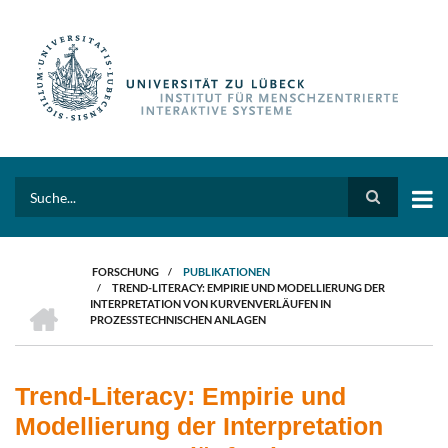
Direkt
zum
Inhalt
Search
FORSCHUNG
/
PUBLIKATIONEN
/
TREND-LITERACY: EMPIRIE UND MODELLIERUNG DER
PFADNAVIGATION
HOME
INTERPRETATION VON KURVENVERLÄUFEN IN
PROZESSTECHNISCHEN ANLAGEN
Trend-Literacy: Empirie und
Modellierung der Interpretation