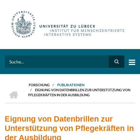
Direkt
zum
Inhalt
Search
FORSCHUNG
/
PUBLIKATIONEN
HOME
/
EIGNUNG VON DATENBRILLEN ZUR UNTERSTÜTZUNG VON
PFADNAVIGATION
PFLEGEKRÄFTEN IN DER AUSBILDUNG
Eignung von Datenbrillen zur
Unterstützung von Pflegekräften in
der Ausbildung