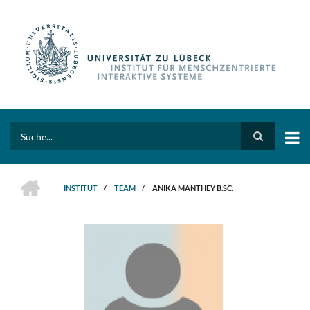
Direkt
zum
Inhalt
Search
HOME
INSTITUT
/
TEAM
/
ANIKA MANTHEY B.SC.
PFADNAVIGATION