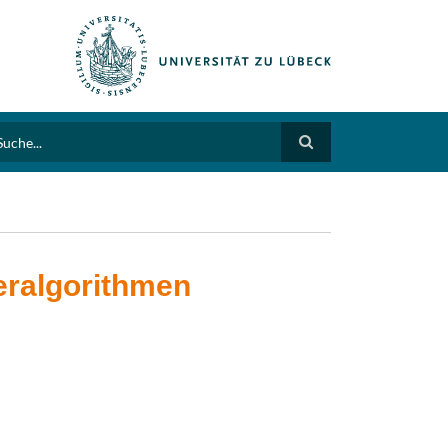
arch
ieralgorithmen