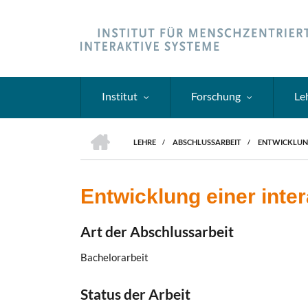
Direkt
zum
Inhalt
Institut
Forschung
Le
HOME
LEHRE
/
ABSCHLUSSARBEIT
/
ENTWICKLUNG
PFADNAVIGATION
Entwicklung einer inte
Art der Abschlussarbeit
Bachelorarbeit
Status der Arbeit