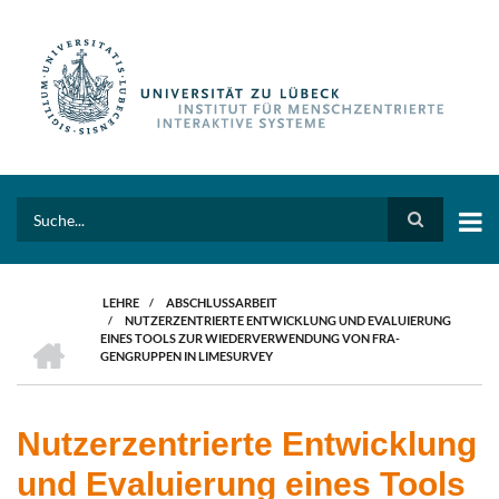
Direkt
zum
Inhalt
Search
LEHRE
/
ABSCHLUSSARBEIT
/
NUTZERZENTRIERTE ENTWICKLUNG UND EVALUIERUNG
PFADNAVIGATION
HOME
EINES TOOLS ZUR WIEDERVERWENDUNG VON FRA-
GENGRUPPEN IN LIMESURVEY
Nutzerzentrierte Entwicklung
und Evaluierung eines Tools