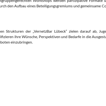
elgruppengerechten Workshops werden partizipative Formate
u
durch den Aufbau eines Beteiligungsgremiums und gemeinsame C
ten Strukturen der „VernetzBar Lübeck“ zielen darauf ab, Ju
lifizieren ihre Wünsche, Perspektiven und Bedarfe in die Ausges
boten einzubringen.