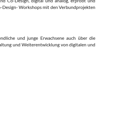
nd Co-Design, digital und analog, erprobt und
o-Design- Workshops mit
den Verbundprojekten
gendliche und junge Erwachsene auch über die
taltung und Weiterentwicklung von digitalen und