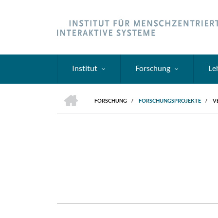
Direkt
zum
Inhalt
Institut
Forschung
Le
HOME
FORSCHUNG
/
FORSCHUNGSPROJEKTE
/
V
PFADNAVIGATION