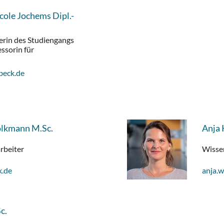
icole Jochems Dipl.-
terin des Studiengangs
ssorin für
beck.de
Volkmann M.Sc.
Anja 
rbeiter
Wissen
k.de
anja.
c.