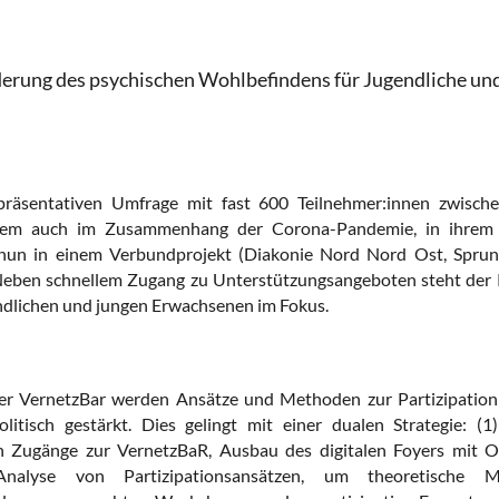
derung des psychischen Wohlbefindens für Jugendliche un
räsentativen Umfrage mit fast 600
Teilnehmer:innen zwisch
llem auch im Zusammenhang der Corona-Pandemie, in ihrem A
n in einem Verbundprojekt (Diakonie Nord Nord Ost, Sprungtu
eben schnellem Zugang zu Unterstützungsangeboten steht der P
ndlichen und jungen Erwachsenen im Fokus.
der VernetzBar werden Ansätze und Methoden zur Partizipatio
olitisch gestärkt. Dies gelingt mit einer dualen Strategie: (1
ten Zugänge zur VernetzBaR, Ausbau des digitalen Foyers mit 
nalyse von
Partizipationsansätzen, um theoretische