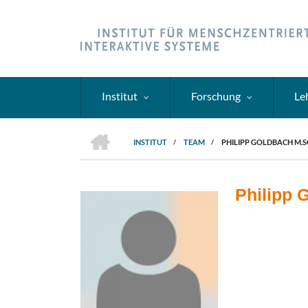
Direkt
zum
Inhalt
Institut
Forschung
Le
HOME
INSTITUT
/
TEAM
/
PHILIPP GOLDBACH M.S
PFADNAVIGATION
Philipp 