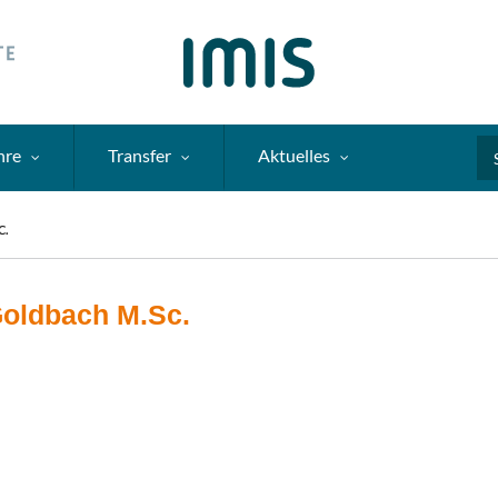
hre
Transfer
Aktuelles
Se
C.
Goldbach M.Sc.