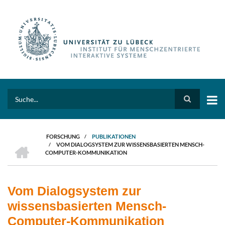
Direkt
zum
Inhalt
Search
FORSCHUNG
/
PUBLIKATIONEN
HOME
/
VOM DIALOGSYSTEM ZUR WISSENSBASIERTEN MENSCH-
PFADNAVIGATION
COMPUTER-KOMMUNIKATION
Vom Dialogsystem zur
wissensbasierten Mensch-
Computer-Kommunikation