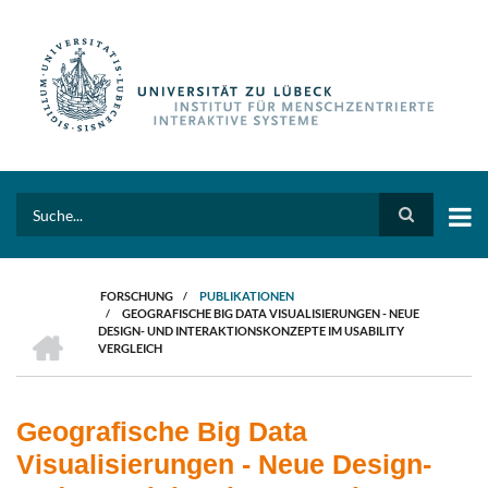
Direkt
zum
Inhalt
Search
FORSCHUNG
/
PUBLIKATIONEN
/
GEOGRAFISCHE BIG DATA VISUALISIERUNGEN - NEUE
PFADNAVIGATION
HOME
DESIGN- UND INTERAKTIONSKONZEPTE IM USABILITY
VERGLEICH
Geografische Big Data
Visualisierungen - Neue Design-