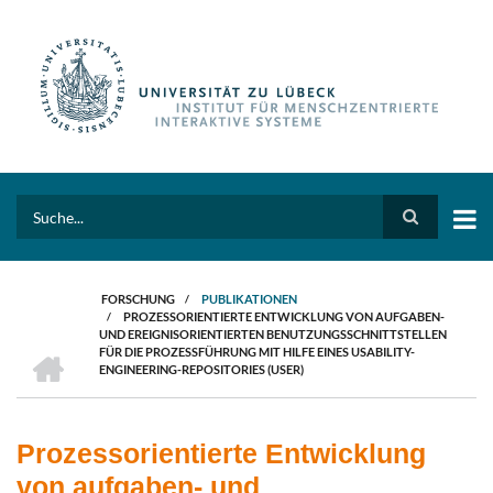
Direkt
zum
Inhalt
Search
FORSCHUNG
/
PUBLIKATIONEN
/
PROZESSORIENTIERTE ENTWICKLUNG VON AUFGABEN-
PFADNAVIGATION
UND EREIGNISORIENTIERTEN BENUTZUNGSSCHNITTSTELLEN
HOME
FÜR DIE PROZESSFÜHRUNG MIT HILFE EINES USABILITY-
ENGINEERING-REPOSITORIES (USER)
Prozessorientierte Entwicklung
von aufgaben- und