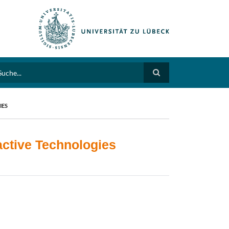
arch
IES
ractive Technologies