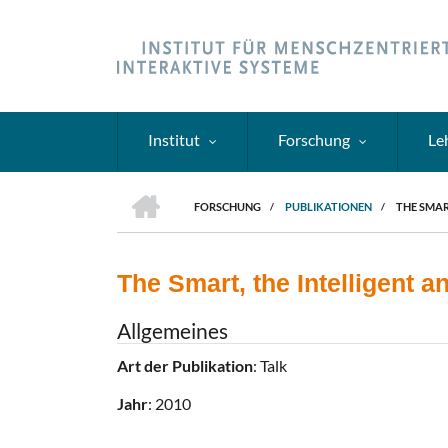
Direkt
zum
Inhalt
Institut
Forschung
Le
HOME
FORSCHUNG
/
PUBLIKATIONEN
/
THE SMAR
PFADNAVIGATION
The Smart, the Intelligent 
Allgemeines
Art der Publikation
: Talk
Jahr
: 2010