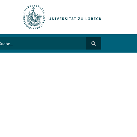
arch
S