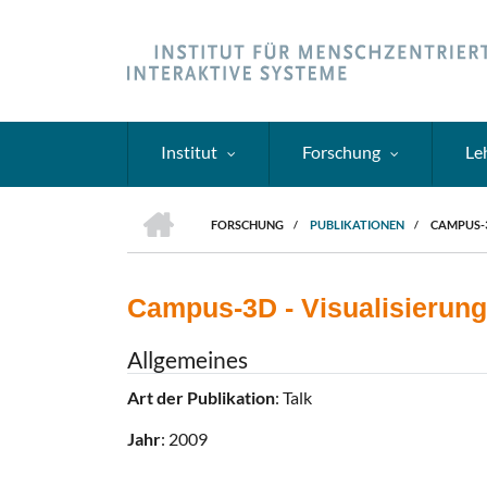
Direkt
zum
Inhalt
Institut
Forschung
Le
HOME
FORSCHUNG
/
PUBLIKATIONEN
/
CAMPUS-3
PFADNAVIGATION
Campus-3D - Visualisierung 
Allgemeines
Art der Publikation
: Talk
Jahr
: 2009