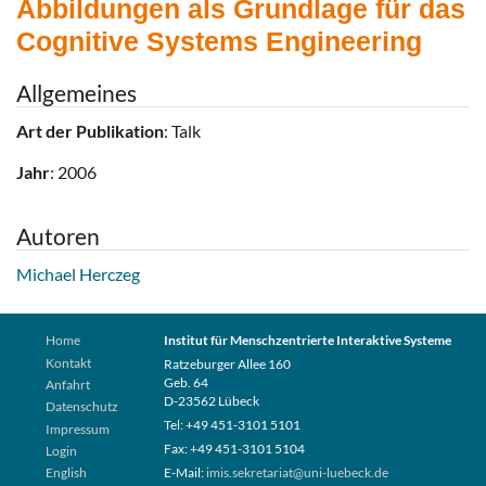
Abbildungen als Grundlage für das
Cognitive Systems Engineering
Allgemeines
Art der Publikation
: Talk
Jahr
: 2006
Autoren
Michael Herczeg
Home
Institut für Menschzentrierte Interaktive Systeme
Kontakt
Ratzeburger Allee 160
Geb. 64
Anfahrt
D-23562 Lübeck
Datenschutz
Tel: +49 451-3101 5101
Impressum
Fax: +49 451-3101 5104
Login
English
E-Mail:
imis.sekretariat@uni-luebeck.de