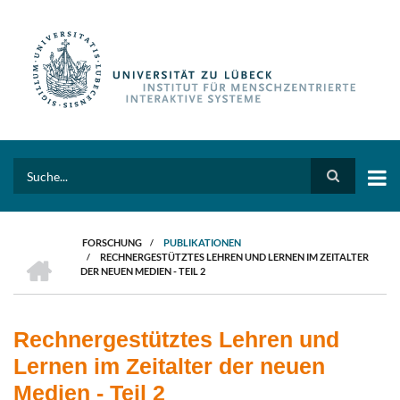
Direkt
zum
Inhalt
Search
FORSCHUNG
/
PUBLIKATIONEN
HOME
/
RECHNERGESTÜTZTES LEHREN UND LERNEN IM ZEITALTER
PFADNAVIGATION
DER NEUEN MEDIEN - TEIL 2
Rechnergestütztes Lehren und
Lernen im Zeitalter der neuen
Medien - Teil 2