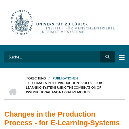
Direkt
zum
Inhalt
Search
FORSCHUNG
/
PUBLIKATIONEN
/
CHANGES IN THE PRODUCTION PROCESS - FOR E-
PFADNAVIGATION
HOME
LEARNING-SYSTEMS USING THE COMBINATION OF
INSTRUCTIONAL AND NARRATIVE MODELS
Changes in the Production
Process - for E-Learning-Systems