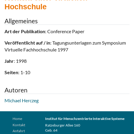
Hochschule
Allgemeines
Art der Publikation
: Conference Paper
Veröffentlicht auf / in
: Tagungsunterlagen zum Symposium
Virtuelle Fachhochschule 1997
Jahr
: 1998
Seiten
: 1-10
Autoren
Michael Herczeg
Home
Institut für Menschzentrierte Interaktive Systeme
Kontakt
Ratzeburger Allee 160
Geb. 64
Anfahrt