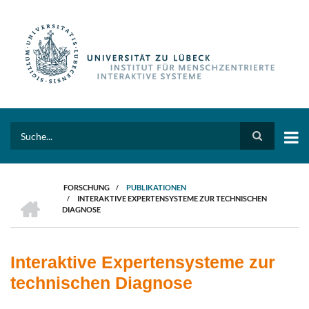
Direkt
zum
Inhalt
Search
FORSCHUNG
/
PUBLIKATIONEN
HOME
/
INTERAKTIVE EXPERTENSYSTEME ZUR TECHNISCHEN
PFADNAVIGATION
DIAGNOSE
Interaktive Expertensysteme zur
technischen Diagnose