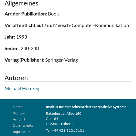
Allgemeines
Art der Publikation
: Book
Veröffentlicht auf / in
: Mensch-Computer-Kommunikation
Jahr
: 1993
Seiten
: 230-248
Verlag (Publisher)
: Springer-Verlag
Autoren
Michael Herczeg
Home
Institut für Menschzentrierte Interaktive Systeme
Kontakt
Ratzeburger Allee 160
Geb. 64
Anfahrt
D-23562 Lübeck
Datenschutz
Tel: +49 451-3101 5101
Impressum