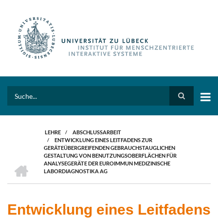
Direkt
zum
Inhalt
Search
LEHRE
/
ABSCHLUSSARBEIT
/
ENTWICKLUNG EINES LEITFADENS ZUR
PFADNAVIGATION
GERÄTEÜBERGREIFENDEN GEBRAUCHSTAUGLICHEN
GESTALTUNG VON BENUTZUNGSOBERFLÄCHEN FÜR
HOME
ANALYSEGERÄTE DER EUROIMMUN MEDIZINISCHE
LABORDIAGNOSTIKA AG
Entwicklung eines Leitfadens