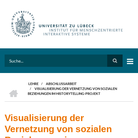
Direkt
zum
Inhalt
Search
LEHRE
/
ABSCHLUSSARBEIT
HOME
/
VISUALISIERUNG DER VERNETZUNG VON SOZIALEN
PFADNAVIGATION
BEZIEHUNGEN IM HISTORYTELLING-PROJEKT
Visualisierung der
Vernetzung von sozialen