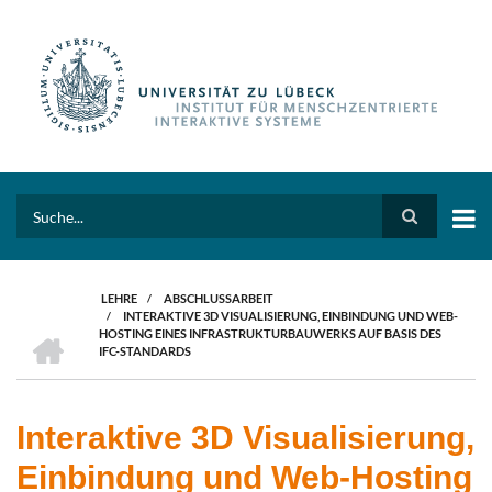
Direkt
zum
Inhalt
Search
LEHRE
/
ABSCHLUSSARBEIT
/
INTERAKTIVE 3D VISUALISIERUNG, EINBINDUNG UND WEB-
PFADNAVIGATION
HOME
HOSTING EINES INFRASTRUKTURBAUWERKS AUF BASIS DES
IFC-STANDARDS
Interaktive 3D Visualisierung,
Einbindung und Web-Hosting